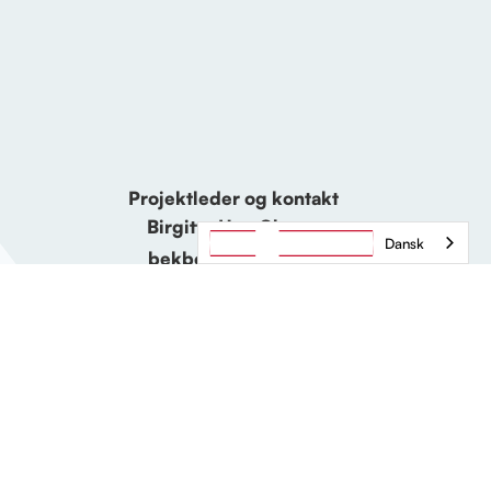
Projektleder og kontakt
Birgitte Hee Olesen
Dansk
bekbo@herning.dk
+45 93 59 49 53
www.herning.dk