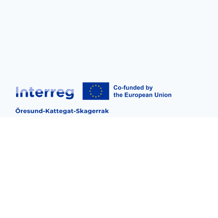
SorTex er et tværgående dansk-svensk samarbejde,
der er støttet med midler fra Den Europæiske
Regionale Udviklingsfond og EU-Programmet
Interreg Øresund-Kattegat-Skagerrak.