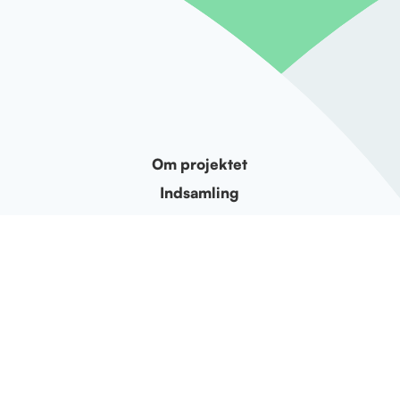
Om projektet
Indsamling
Forsortering
Forretningsmodeller
Følg med
Kontakt
Find os på