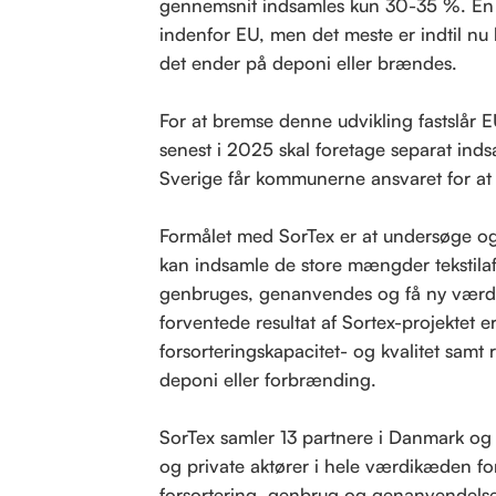
gennemsnit indsamles kun 30-35 %. En 
indenfor EU, men det meste er indtil nu b
det ender på deponi eller brændes.
For at bremse denne udvikling fastslår E
senest i 2025 skal foretage separat inds
Sverige får kommunerne ansvaret for at 
Formålet med SorTex er at
undersøge og
kan indsamle de store mængder tekstilaff
genbruges, genanvendes og få ny værdi 
forventede resultat af Sortex-projektet e
forsorteringskapacitet- og kvalitet samt r
deponi eller forbrænding.
SorTex samler 13 partnere i Danmark og 
og private aktører i hele værdikæden for t
forsortering, genbrug og genanvendelse