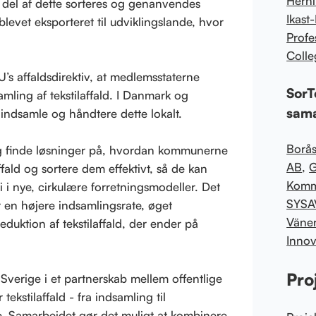
Hern
del af dette sorteres og genanvendes
Ikast
levet eksporteret til udviklingslande, hvor
Profe
Colle
U’s affaldsdirektiv, at medlemsstaterne
SorT
amling af tekstilaffald. I Danmark og
sama
indsamle og håndtere dette lokalt.
Borås
 finde løsninger på, hvordan kommunerne
AB
,
G
ald og sortere dem effektivt, så de kan
Kom
i nye, cirkulære forretningsmodeller. Det
SYSA
r en højere indsamlingsrate, øget
Väne
eduktion af tekstilaffald, der ender på
Innov
Pro
Sverige i et partnerskab mellem offentlige
ekstilaffald - fra indsamling til
.
Samarbejdet gør det muligt at kombinere