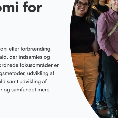
mi for
oni eller forbrænding.
fald, der indsamles og
rordnede fokusområder er
ngsmetoder, udvikling af
ld samt udvikling af
er og samfundet mere