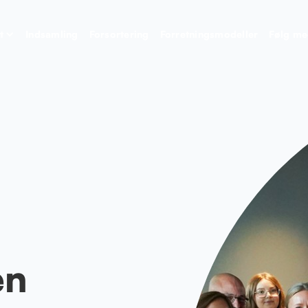
t
Indsamling
Forsortering
Forretningsmodeller
Følg m
en