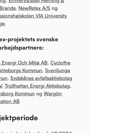
ing
,
Erhvervsrådet Herning &
-Brande
,
NewRetex A/S
og
ssionshøjskolen VIA University
ge
.
ex-projektets svenske
rbejdspartnere:
 Energi Och Miljø AB
,
Cyclothe
öteborgs Kommun
,
Svenljunga
mun
,
Sydskånes avfallsaktiebolag
V
,
Trollhattan Energi Aktiebolag
,
rsborg Kommun
og
Wargön
ation AB
jektperiode