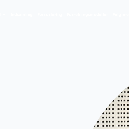
t
Indsamling
Forsortering
Forretningsmodeller
Følg m