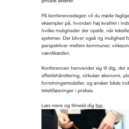
private aktører.
På konferencedagen vil du møde faglige
eksempler på, hvordan høj kvalitet i ind
hvilke muligheder der opstår, når teksti
systemer. Der bliver også rig mulighed 
perspektiver mellem kommuner, virksomh
værdikæden.
Konferencen henvender sig til dig, der a
affaldshåndtering, cirkulær økonomi, pla
forretningsmodeller, og ønsker både inds
tekstilløsninger i praksis.
Læs mere og tilmeld dig
her
.