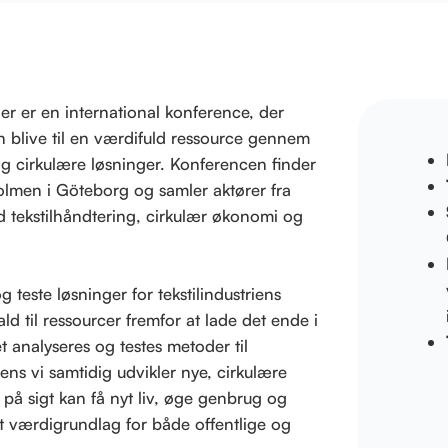
ler er en international konference, der
an blive til en værdifuld ressource gennem
og cirkulære løsninger. Konferencen finder
lmen i Göteborg og samler aktører fra
d tekstilhåndtering, cirkulær økonomi og
 teste løsninger for tekstilindustriens
ld til ressourcer fremfor at lade det ende i
t analyseres og testes metoder til
mens vi samtidig udvikler nye, cirkulære
r på sigt kan få nyt liv, øge genbrug og
 værdigrundlag for både offentlige og