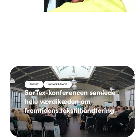
Slide 2 of 4.
EVENT
KONFERENCE
SorTex-konferencen samlede
hele værdikæden om
fremtidens tekstilhåndtering