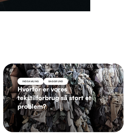
INDSAMLING
BAGGRUND
Hvorfor er vores
tekstilforbrug så stort et
problem?